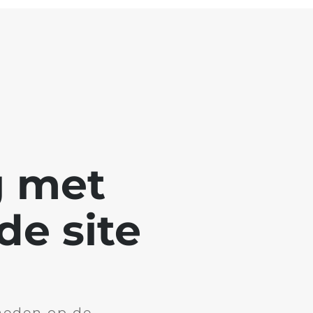
g met
e site
heden op de