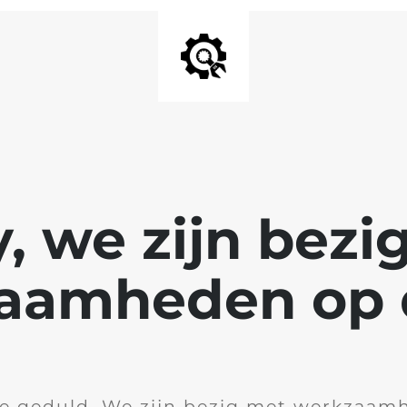
y, we zijn bezi
aamheden op d
je geduld. We zijn bezig met werkzaam